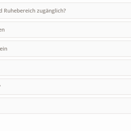
nd Ruhebereich zugänglich?
en
ein
?